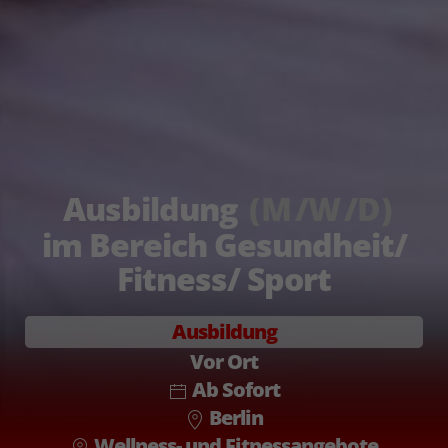
Ausbildung
(
M
W
D
)
im Bereich Gesundheit/
Fitness/ Sport
Ausbildung
Vor Ort
Ab Sofort
Berlin
Wellness- und Fitnessangebote