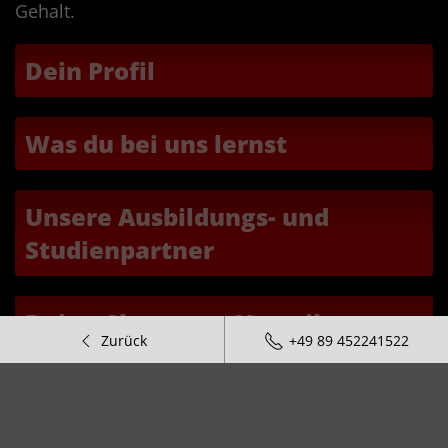
Gehalt.
Dein Profil
Was du bei uns lernst
Unsere Ausbildungs- und
Studienpartner
Deine Chancen + Vorteile
Zurück
+49 89 452241522
Berufserfahrung