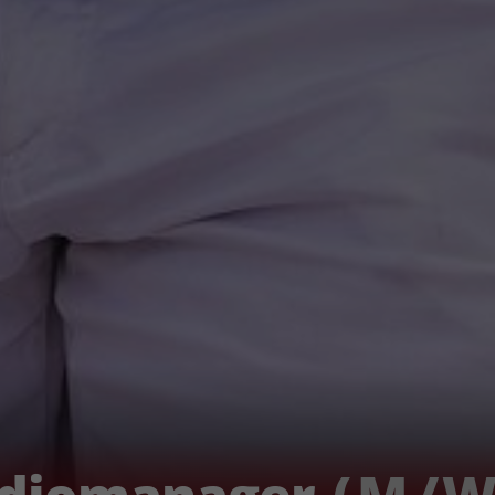
udiomanager
(
M