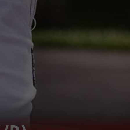
W
D
)